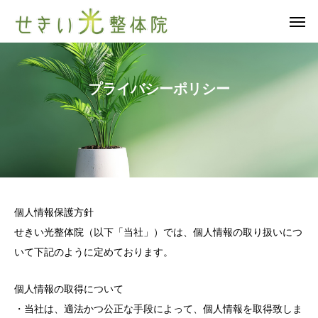
プ
ラ
イ
バ
シ
ー
ポ
リ
シ
ー
個人情報保護方針
せきい光整体院（以下「当社」）では、個人情報の取り扱いにつ
いて下記のように定めております。
個人情報の取得について
・当社は、適法かつ公正な手段によって、個人情報を取得致しま