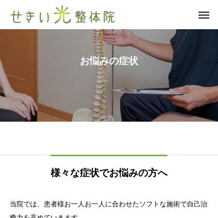
お
悩
み
の
症
状
様々な症状でお悩みの方へ
当院では、患者様お一人お一人に合わせたソフトな施術で自己治
癒力を高めていきます。