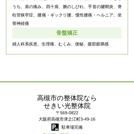
うち、肩の痛み、四十肩、
腕のしびれ、手首の腱鞘炎、脊
柱管狭窄症、
腰痛・ギックリ腰、慢性腰痛・ヘルニア、坐
骨神経痛
骨盤矯正
婦人科系疾患、生理痛、むくみ、便秘、腹部膨満感
高槻市の整体院なら
せきい光整体院
〒569-0822
大阪府高槻市津之江町3-49-16
駐車場完備