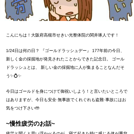
こんにちは！大阪府高槻市せきい光整体院の関井琢人です！
1/24日は何の日？ 『ゴールドラッシュデー』 177年前の今日、
新しく金の採掘地が発見されたことからできた記念日。 ゴール
ドラッシュとは、 新しい金の採掘地に人が集まることなんだそ
う✨💍✨
今日はゴールドを身につけて御祝いしよう！と言いたいところで
はありますが、今日も安全·無事故でくれぐれも盗難·事故にはお
気をつけ下さい🤲
~慢性疲労のお話~
疲労と聞くと思い浮かべるのが、寝て起きた時に感じる体が重怠