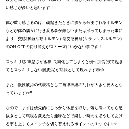
い感じが多いと思います！
体が重く感じるのは、朝起きたときに脳から分泌されるホルモン
などが体の隅々に行き渡る事が難しいまたは滞ってしまった事に
より、交感神経(活動ホルモン)·副交感神経(リラックスホルモン)
のON·OFFの切り替えがスムーズにいかない事です！
スッキリ感·重怠さが蓄積·長期化してしまうと慢性疲労(寝て起き
てもスッキリしない脳疲労)が症状として現れます😞💦
また、慢性疲労の代表格として自律神経の乱れが大きな要因とな
っています👀‼️
なので、まずは優先的にしっかり休息を取り、落ち着いてから息
抜きとして環境を変えたり趣味などで楽しい時間を増やしてあげ
る事も上手くスイッチを切り替えれるポイントの１つです✨✨